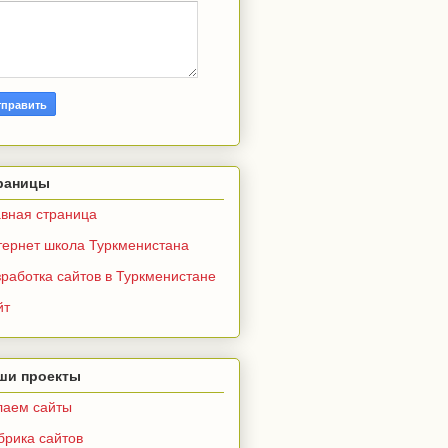
раницы
авная страница
тернет школа Туркменистана
работка сайтов в Туркменистане
йт
ши проекты
лаем сайты
брика сайтов