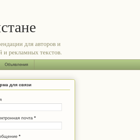
истане
ендации для авторов и
й и рекламных текстов.
Объявления
рма для связи
я
ектронная почта
*
общение
*