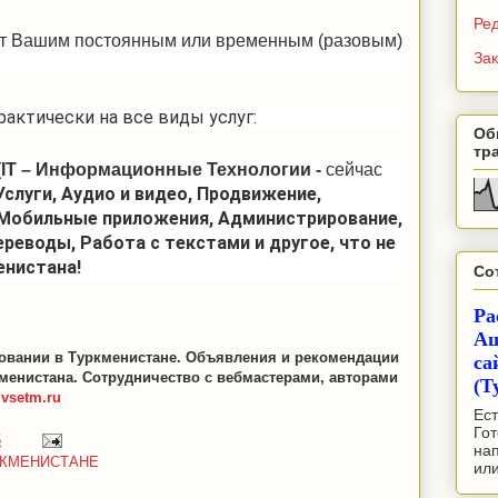
Ре
нет Вашим постоянным или временным (разовым)
Зак
актически на все виды услуг:
Об
тр
(
IT
– Информационные Технологии -
сейчас
 Услуги, Аудио и видео, Продвижение,
 Мобильные приложения, Администрирование,
ереводы, Работа с текстами и другое, что не
енистана!
Со
Ра
Аш
зовании в Туркменистане. Объявления и рекомендации
са
менистана. Сотрудничество с вебмастерами, авторами
(Т
vsetm.ru
Ест
Гот
6
на
РКМЕНИСТАНЕ
ил