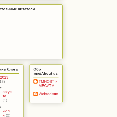
стоянные читатели
хив блога
Обо
мне/About us
2023
18)
TMHOST и
MEGATM
►
авгус
Webtoolstm
та
(1)
►
июл
я
(2)