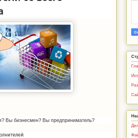
а
Ст
Гл
Ин
Раз
Са
На
я? Вы бизнесмен? Вы предприниматель?
Де
олнителей.
Фа