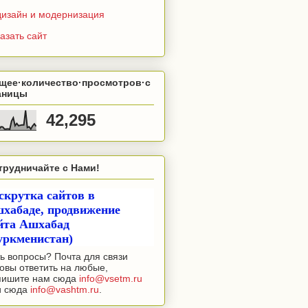
дизайн и модернизация
азать сайт
щее·количество·просмотров·с
аницы
42,295
трудничайте с Нами!
скрутка сайтов в
хабаде, продвижение
йта Ашхабад
уркменистан)
ь вопросы? Почта для связи
овы ответить на любые,
пишите нам сюда
info@vsetm.ru
и сюда
info@vashtm.ru
.