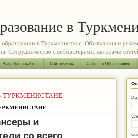
бразование в Туркмен
и образовании в Туркменистане. Объявления и реком
а. Сотрудничество с вебмастерами, авторами стате
Разработка сайтов
Сайт визитка
Сайты по Образованию
Фо
В ТУРКМЕНИСТАНЕ
Им
ТУРКМЕНИСТАНЕ
Эл
ансеры
и
со всего
тели
Со