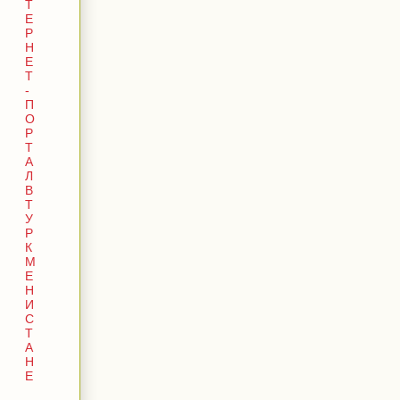
Т
Е
Р
Н
Е
Т
-
П
О
Р
Т
А
Л
В
Т
У
Р
К
М
Е
Н
И
С
Т
А
Н
Е