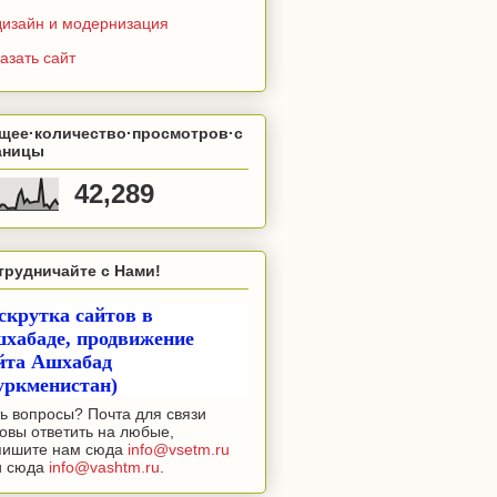
дизайн и модернизация
азать сайт
щее·количество·просмотров·с
аницы
42,289
трудничайте с Нами!
скрутка сайтов в
хабаде, продвижение
йта Ашхабад
уркменистан)
ь вопросы? Почта для связи
овы ответить на любые,
пишите нам сюда
info@vsetm.ru
и сюда
info@vashtm.ru
.