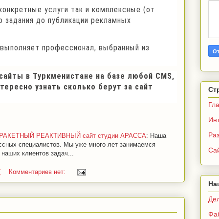
онкретные услуги так и комплексные (от
о задания до публикации рекламных
 выполняет профессионал, выбранный из
 сайты в Туркменистане на базе любой
CMS
,
нтересно узнать сколько берут за сайт
Ст
Гл
Ин
Раз
не: РАКЕТНЫЙ РЕАКТИВНЫЙ сайт студии АРАССА
: Наша
ссных специалистов. Мы уже много лет занимаемся
Са
наших клиентов задач...
7
Комментариев нет:
На
Де
Фа