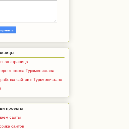
раницы
авная страница
тернет школа Туркменистана
работка сайтов в Туркменистане
йт
ши проекты
лаем сайты
брика сайтов