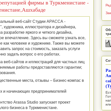
репутацией фирмы в Туркменистане -
Ре
менистане,Ашхабаде
Зак
альный веб-сайт Студии АРАССА -
 художника, иллюстратора и дизайнера,
Об
а разработке яркого и четкого дизайна,
тр
е впечатление. Здесь вы сможете узнать все,
ее как человеке и художнике. Также вы можете
вить запрос на стоимость, заказать услуги
но задать вопрос о его работах.
Со
на веб-сайтов и иллюстраций для частных лиц
олняемые работы предоставляются гарантии;
Ра
зования.
Аш
щественные места, отзывы – Бизнес-компас в
са
(Т
ых и начинающих предпринимателей
Ест
Гот
на
тство Arassa Studio запускает проект
ил
лого бизнеса в Туркменистане.