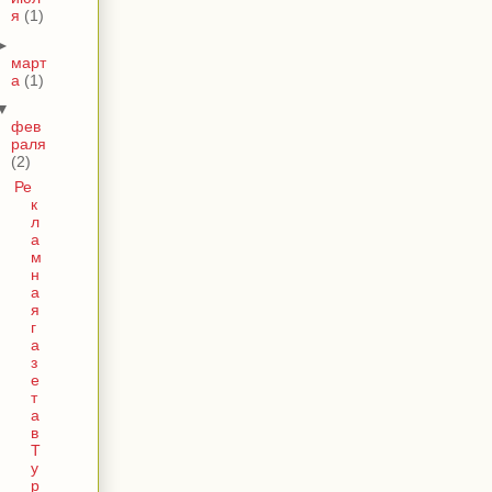
я
(1)
►
март
а
(1)
▼
фев
раля
(2)
Ре
к
л
а
м
н
а
я
г
а
з
е
т
а
в
Т
у
р