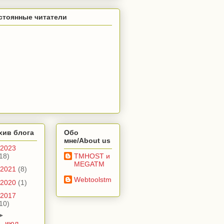
стоянные читатели
хив блога
Обо
мне/About us
2023
18)
TMHOST и
MEGATM
2021
(8)
Webtoolstm
2020
(1)
2017
10)
►
июл