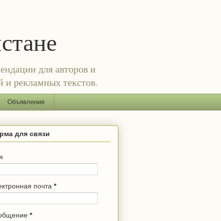
истане
ендации для авторов и
й и рекламных текстов.
Объявления
рма для связи
я
ектронная почта
*
общение
*