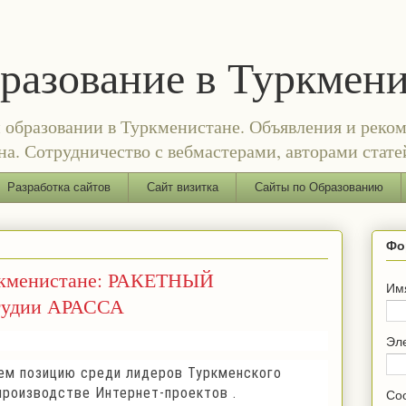
бразование в Туркмен
и образовании в Туркменистане. Объявления и реком
а. Сотрудничество с вебмастерами, авторами стате
Разработка сайтов
Сайт визитка
Сайты по Образованию
Фо
уркменистане: РАКЕТНЫЙ
Им
тудии АРАССА
Эл
аем позицию среди лидеров Туркменского
производстве Интернет-проектов .
Со