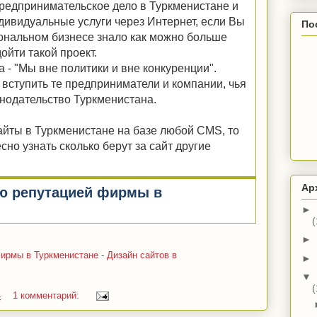
предпринимательское дело в Туркменистане и
дивидуальные услуги через Интернет, если Вы
По
сональном бизнесе знало как можно больше
ойти такой проект.
 - "Мы вне политики и вне конкуренции".
т вступить те предприниматели и компании, чья
нодательство Туркменистана.
айты в Туркменистане на базе любой CMS, то
сно узнать сколько берут за сайт другие
Ар
ию репутацией фирмы в
►
(
►
ирмы в Туркменистане - Дизайн сайтов в
►
▼
(
4
1 комментарий: