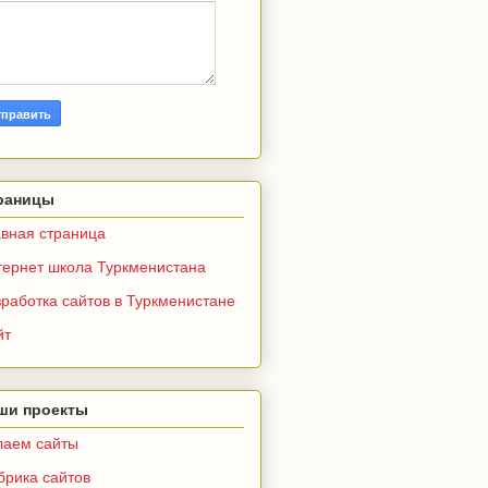
раницы
авная страница
тернет школа Туркменистана
работка сайтов в Туркменистане
йт
ши проекты
лаем сайты
брика сайтов