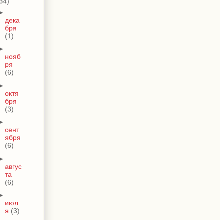
34)
►
дека
бря
(1)
►
нояб
ря
(6)
►
октя
бря
(3)
►
сент
ября
(6)
►
авгус
та
(6)
►
июл
я
(3)