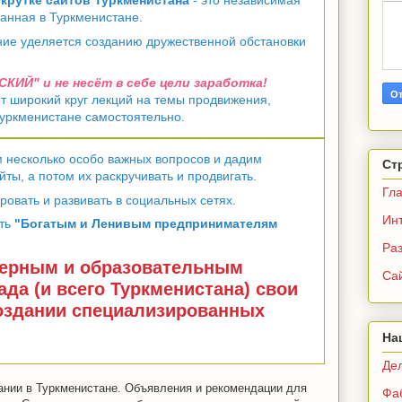
крутке сайтов Туркменистана
- это независимая
анная в Туркменистане.
ие уделяется созданию дружественной обстановки
ИЙ" и не несёт в себе цели заработка!
т широкий круг лекций на темы продвижения,
 Туркменистане самостоятельно.
 несколько особо важных вопросов и дадим
Ст
йты, а потом их раскручивать и продвигать.
Гл
ровать и развивать в социальных сетях.
Ин
ить
"Богатым и Ленивым предпринимателям
Раз
ерным и образовательным
Са
да (и всего Туркменистана) свои
создании специализированных
На
Де
вании в Туркменистане. Объявления и рекомендации для
Фа