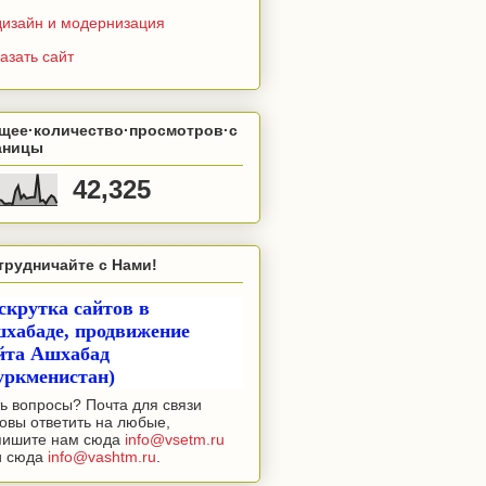
дизайн и модернизация
азать сайт
щее·количество·просмотров·с
аницы
42,325
трудничайте с Нами!
скрутка сайтов в
хабаде, продвижение
йта Ашхабад
уркменистан)
ь вопросы? Почта для связи
овы ответить на любые,
пишите нам сюда
info@vsetm.ru
и сюда
info@vashtm.ru
.