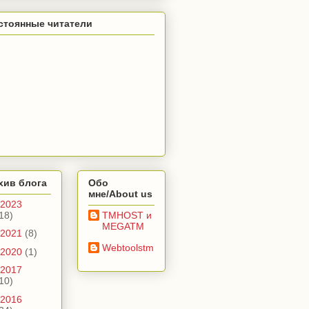
стоянные читатели
хив блога
Обо
мне/About us
2023
18)
TMHOST и
MEGATM
2021
(8)
Webtoolstm
2020
(1)
2017
10)
2016