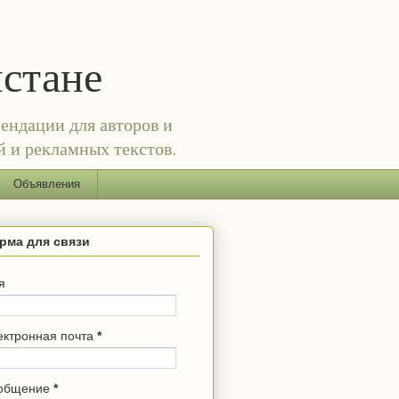
истане
ендации для авторов и
й и рекламных текстов.
Объявления
рма для связи
я
ектронная почта
*
общение
*