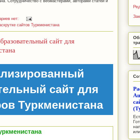
ана. Сотрудничество с вебмастерами, авторами статей и
Ре
Зак
ариев нет:
скрутке сайтов Туркменистана
Об
бразовательный сайт для
тр
стана
ализированный
Со
тельный сайт для
Ра
Аш
ов Туркменистана
са
(Т
Ест
Гот
на
уркменистана
ил