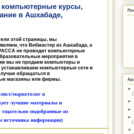
 компьютерные курсы,
По
ание в Ашхабаде,
ели этой страницы, мы
являем, что Вебмастер из Ашхабада, а
АРАССА не проводит компьютерные
образовательные мероприятия в
кже мы не продаем компьютеры и
 устанавливаем компьютерные сети в
о лучше обращаться в
ые магазины или фирмы.
Ар
►
(
ист/маркетолог в
►
кует лучшие материалы и
►
 и тщательно подобранные из
►
ем источника информации)
(
▼