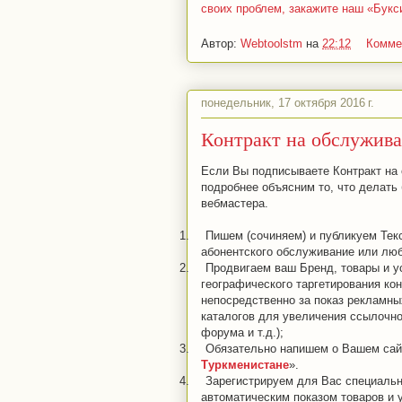
своих проблем, закажите наш «Букс
Автор:
Webtoolstm
на
22:12
Комме
понедельник, 17 октября 2016 г.
Контракт на обслужив
Если Вы подписываете Контракт на
подробнее объясним то, что делать 
вебмастера.
1.
Пишем (сочиняем) и публикуем Текс
абонентского обслуживание или люб
2.
Продвигаем ваш Бренд, товары и у
географического таргетирования ко
непосредственно за показ рекламны
каталогов для увеличения ссылочно
форума и т.д.);
3.
Обязательно напишем о Вашем сайт
Туркменистане
».
4.
Зарегистрируем для Вас специаль
автоматическим показом товаров и 