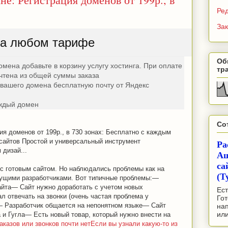
Ре
Зак
на любом тарифе
Об
омена добавьте в корзину услугу хостинга. При оплате
тр
чтена из общей суммы заказа
 вашего домена бесплатную почту от Яндекс
аждый домен
Со
ия доменов от 199р., в 730 зонах: Бесплатно с каждым
сайтов Простой и универсальный инструмент
Ра
 дизай...
Аш
са
с готовым сайтом. Но наблюдались проблемы как на
(Т
екущими разработчиками. Вот типичные проблемы:—
айта— Сайт нужно доработать с учетом новых
Ест
л отвечать на звонки (очень частая проблема у
Гот
 Разработчик общается на непонятном языке— Сайт
на
ил
 и Гугла— Есть новый товар, который нужно внести на
казов или звонков почти нетЕсли вы узнали какую-то из