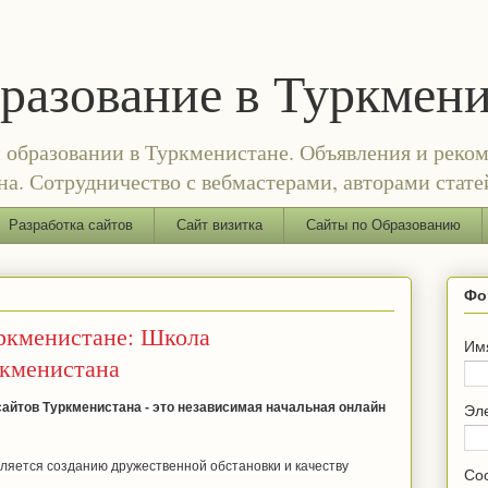
бразование в Туркмен
и образовании в Туркменистане. Объявления и реком
а. Сотрудничество с вебмастерами, авторами стате
Разработка сайтов
Сайт визитка
Сайты по Образованию
Фо
уркменистане: Школа
Им
кменистана
айтов Туркменистана - это независимая начальная онлайн
Эл
яется созданию дружественной обстановки и качеству
Со