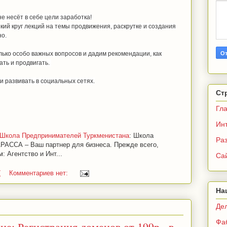
 несёт в себе цели заработка!
ий круг лекций на темы продвижения, раскрутке и создания
но.
ько особо важных вопросов и дадим рекомендации, как
ать и продвигать.
и развивать в социальных сетях.
Ст
Гл
Ин
: Школа Предпринимателей Туркменистана
: Школа
Раз
РАССА – Ваш партнер для бизнеса. Прежде всего,
 Агентство и Инт...
Са
7
Комментариев нет:
На
Де
Фа
е: Регистрация доменов от 199р., в