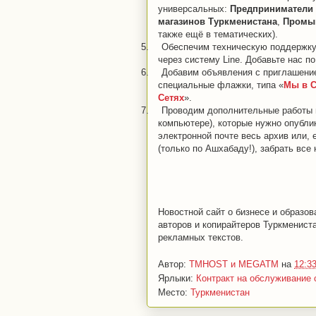
универсальных:
Предприниматели 
магазинов Туркменистана
,
Промыш
также ещё в тематических).
5.
Обеспечим техническую поддержку 
через систему Line.
Добавьте нас по
6.
Добавим объявления с приглашени
специальные флажки, типа «
Мы в С
Сетях
».
7.
Проводим дополнительные работы н
компьютере), которые нужно опублик
электронной почте весь архив или, 
(только по Ашхабаду!), забрать все
Новостной сайт о бизнесе и образо
авторов и копирайтеров Туркменист
рекламных текстов.
Автор:
TMHOST и MEGATM
на
12:3
Ярлыки:
Контракт на обслуживание
Место:
Туркменистан