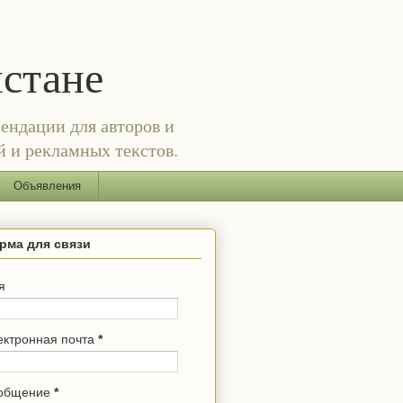
истане
ендации для авторов и
й и рекламных текстов.
Объявления
рма для связи
я
ектронная почта
*
общение
*