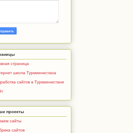
раницы
авная страница
тернет школа Туркменистана
работка сайтов в Туркменистане
йт
ши проекты
лаем сайты
брика сайтов