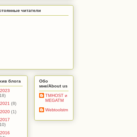
стоянные читатели
хив блога
Обо
мне/About us
2023
18)
TMHOST и
MEGATM
2021
(8)
Webtoolstm
2020
(1)
2017
10)
2016