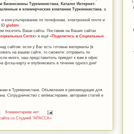
(
и Бизнесмены Туркменистана
,
Каталог Интернет-
ленные и коммерческие компании Туркменистана
, а
и консультирование по телефонам, электронной почте и
 ID
glebtm
.
ем посетить Ваши сайты. Поставим на Ваших сайтах
оциальных Сетях
» и ещё «
Поделитесь в Социальных
ад сайтом: если у Вас есть готовые материалы (в
овать на вашем сайте, то сможете: отправить по
если много, наш представитель приедет к вам в офис
 на флэш-карту и опубликовать в течение одного дня!
вании в Туркменистане. Объявления и рекомендации для
ана. Сотрудничество с вебмастерами, авторами статей и
3
Комментариев нет:
 сайта со Студией “АРАССА»