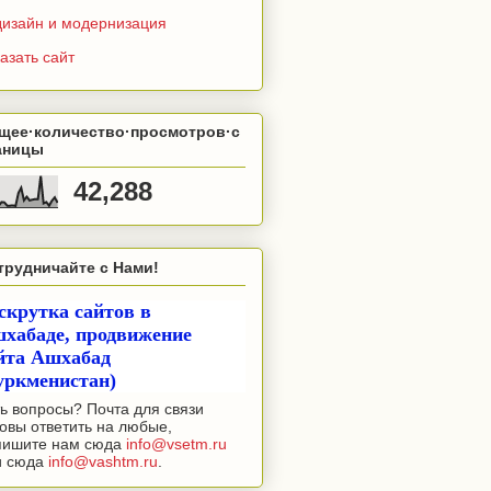
дизайн и модернизация
азать сайт
щее·количество·просмотров·с
аницы
42,288
трудничайте с Нами!
скрутка сайтов в
хабаде, продвижение
йта Ашхабад
уркменистан)
ь вопросы? Почта для связи
овы ответить на любые,
пишите нам сюда
info@vsetm.ru
и сюда
info@vashtm.ru
.