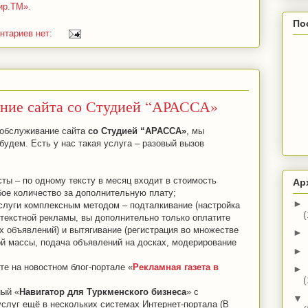
ир.ТМ».
По
нтариев нет:
ание сайта со Студией “АРАССА»
 обслуживание сайта
со Студией “АРАССА»
, мы
будем. Есть у нас такая услуга – разовый вызов
ты – по одному тексту в месяц входит в стоимость
Ар
ое количество за дополнительную плату;
►
слуги комплексным методом – подталкивание (настройка
(
нтекстной рекламы, вы дополнительно только оплатите
х объявлений) и вытягивание (регистрация во множестве
►
й массы, подача объявлений на досках, модерирование
►
е на новостном блог-портале «
Рекламная газета в
►
(
ный «
Навигатор для Туркменского бизнеса
» с
▼
услуг ещё в нескольких системах Интернет-портала (В