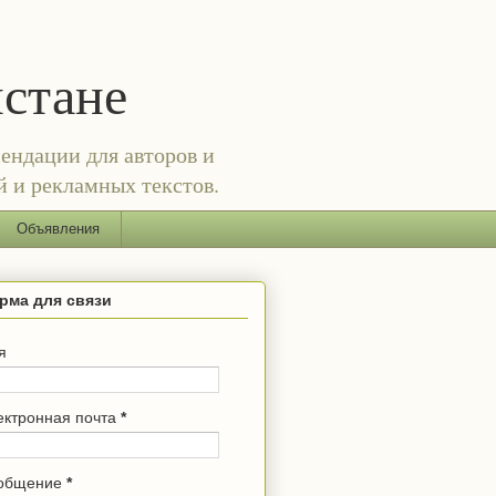
истане
ендации для авторов и
й и рекламных текстов.
Объявления
рма для связи
я
ектронная почта
*
общение
*