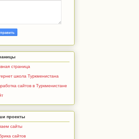
раницы
авная страница
тернет школа Туркменистана
работка сайтов в Туркменистане
йт
ши проекты
лаем сайты
брика сайтов