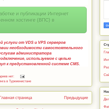
ботке и публикации Интернет
венном хостинге (ВПС) в
й услуги от VDS и VPS серверов
Ст
твии необходимости самостоятельного
Гл
 услугам администратора
одключение, используемое с целью
Ин
ступ к предустановленной системе CMS.
Раз
Са
риев нет:
инга в Туркменистане
На
Главная страница
Предыдущие
Де
Фа