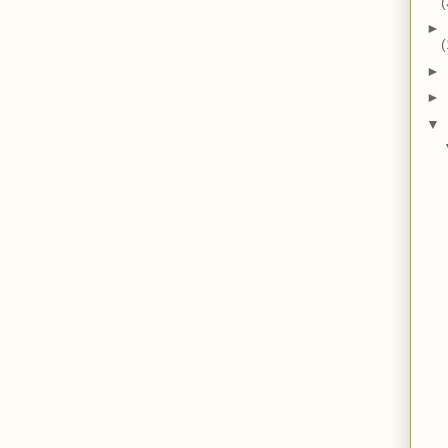
(
►
(
►
►
▼