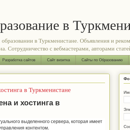
бразование в Туркмен
и образовании в Туркменистане. Объявления и реком
а. Сотрудничество с вебмастерами, авторами стате
Разработка сайтов
Сайт визитка
Сайты по Образованию
Фо
хостинга в Туркменистане
Им
на и хостинга в
Эл
уального выделенного сервера, которая имеет
Со
управления контентом.