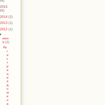
34)
2015
16)
2014
(2)
2013
(1)
2012
(1)
▼
июн
я
(1)
Ре
г
и
с
т
р
а
ц
и
я
д
о
м
е
н
а