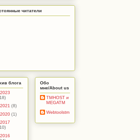
стоянные читатели
хив блога
Обо
мне/About us
2023
18)
TMHOST и
MEGATM
2021
(8)
Webtoolstm
2020
(1)
2017
10)
2016