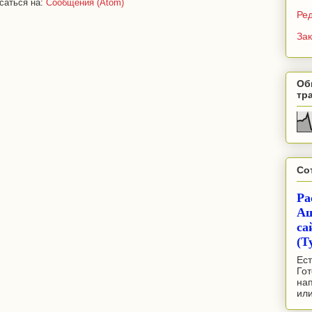
саться на:
Сообщения (Atom)
Ре
Зак
Об
тр
Со
Ра
Аш
са
(Т
Ест
Гот
на
ил