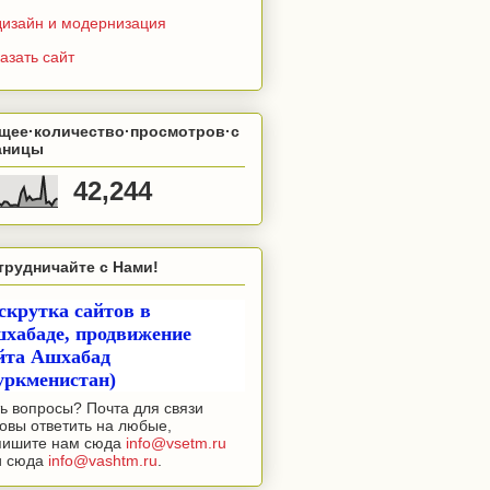
дизайн и модернизация
азать сайт
щее·количество·просмотров·с
аницы
42,244
трудничайте с Нами!
скрутка сайтов в
хабаде, продвижение
йта Ашхабад
уркменистан)
ь вопросы? Почта для связи
овы ответить на любые,
пишите нам сюда
info@vsetm.ru
и сюда
info@vashtm.ru
.