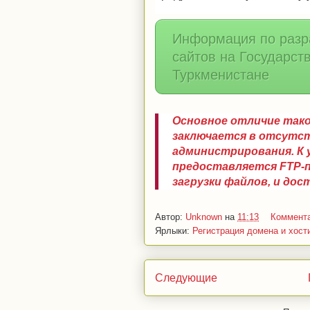
Информация по разра
сайтов на Государст
Туркменистане
Основное отличие тако
заключается в отсутс
администрирования. К
предоставляется FTP-п
загрузки файлов, и до
Автор:
Unknown
на
11:13
Коммента
Ярлыки:
Регистрация домена и хост
Следующие