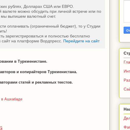
йских рублях, Долларах США или ЕВРО.
й валюте можно обсудить при личной встрече или по
ае мы выпишем валютный счет.
ости оплачивать (ограниченный бюджет), то у Студии
ить!
сть зарегистрироваться и полностью бесплатно
й сайт на платформе Вордпресс.
Перейдите на сайт
Ст
зовании в Туркменистане.
Гл
Ин
авторов и копирайтеров Туркменистана.
Раз
авторами статей и рекламных текстов.
Са
н в Ашхабаде
На
Де
й
Фа