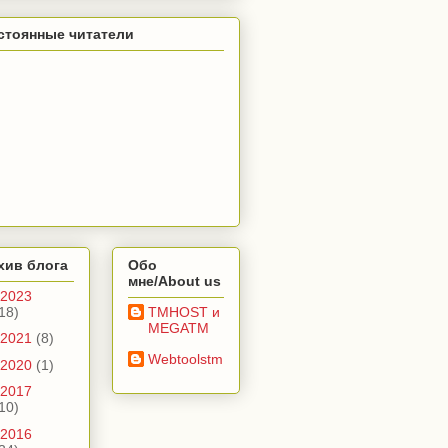
стоянные читатели
хив блога
Обо
мне/About us
2023
18)
TMHOST и
MEGATM
2021
(8)
Webtoolstm
2020
(1)
2017
10)
2016