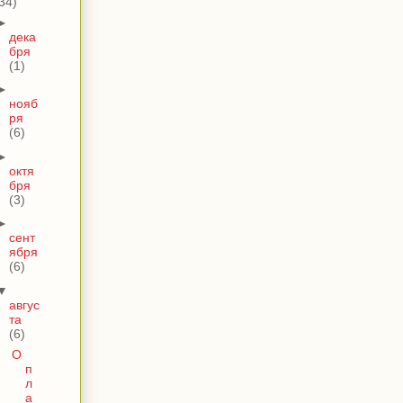
34)
►
дека
бря
(1)
►
нояб
ря
(6)
►
октя
бря
(3)
►
сент
ября
(6)
▼
авгус
та
(6)
О
п
л
а