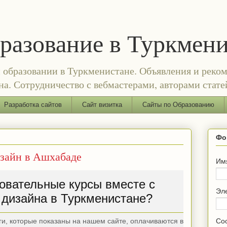
бразование в Туркмен
и образовании в Туркменистане. Объявления и реком
а. Сотрудничество с вебмастерами, авторами стате
Разработка сайтов
Сайт визитка
Сайты по Образованию
Фо
изайн в Ашхабаде
Им
овательные курсы вместе с
Эл
 дизайна в Туркменистане?
уги, которые показаны на нашем сайте, оплачиваются в
Со