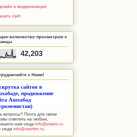
дизайн и модернизация
азать сайт
щее·количество·просмотров·с
аницы
42,203
трудничайте с Нами!
скрутка сайтов в
хабаде, продвижение
йта Ашхабад
уркменистан)
ь вопросы? Почта для связи
овы ответить на любые,
пишите нам сюда
info@vsetm.ru
и сюда
info@vashtm.ru
.