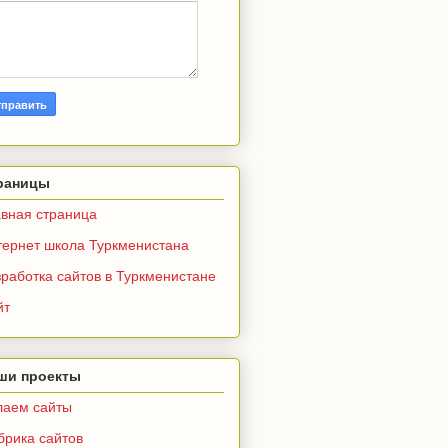
раницы
авная страница
тернет школа Туркменистана
работка сайтов в Туркменистане
йт
ши проекты
лаем сайты
брика сайтов