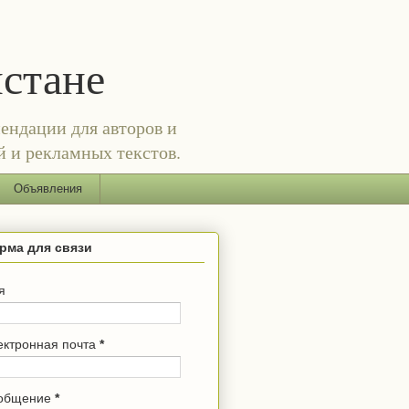
истане
ендации для авторов и
й и рекламных текстов.
Объявления
рма для связи
я
ектронная почта
*
общение
*