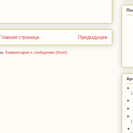
По
Главная страница
Предыдущее
на:
Комментарии к сообщению (Atom)
Ар
►
(
►
►
►
(
▼