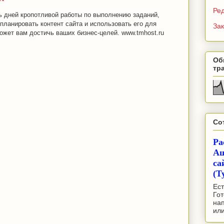
Ре
ь дней кропотливой работы по выполнению заданий,
спланировать контент сайта и использовать его для
Зак
ожет вам достичь ваших бизнес-целей. www.tmhost.ru
Об
тр
Со
Ра
Аш
са
(Т
Ест
Гот
на
ил